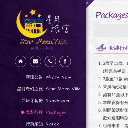
+
套裝行
3歲至11歲
(船票為半票
What's New
新訊公告
3歲至11歲
未滿3歲兒童
Star Moon Villa
星月奇幻之旅
如有11歲以
Guestroom
西班牙套房
本民宿保有
潮間帶活動
Packages
套裝行程
欲知退潮時刻
Notice
行前須知
租機車者：