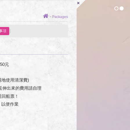
+
1
2
>
Packages
事項
50元
場地使用清潔費)
延伸出來的費用請自理
退回船票！
，以便作業
攜帶駕照)