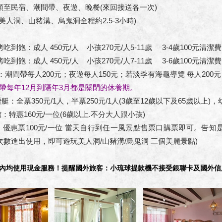
至民宿、潮間帶、夜遊、晚餐(來回接送各一次)
人洞、山豬溝、烏鬼洞全程約2.5-3小時)
飽：成人 450元/人 小孩270元/人5-11歲 3-4歲100元清潔費
飽：成人 450元/人 小孩270元/人7-11歲 3-6歲100元清潔費
：潮間帶每人200元；夜遊每人150元；若淡季有海龜導覽 每人200元
帶每年12月到隔年3月都是關閉的休養期。
：全票350元/1人，半票250元/1人(3歲至12歲以下及65歲以上)，幼
：特惠160元/一位(6歲以上.不分大人跟小孩)
：優惠票100元/一位 當天自行到任一風景點售票口購票即可。告
次數進出使用，即可遊玩美人洞/山豬溝/烏鬼洞 三個美麗景點)
內均使用現金服務！提醒國外旅客：小琉球提款機不接受銀聯卡及國外信