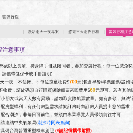
漫活兩天一夜專案
悠遊三天兩夜行程
套裝行程注意
程注意事項
、65歲以上長輩、持身障手冊及陪同者，參加套裝行程：每一位減免$1
，請攜帶健保卡或手冊證明)
 兩天一夜「不佔床」：每位孩童收費$
700
元(包含早餐/半票船票/設施
不收費，請於碼頭
自行
購買保險船票來回費用$
60
元即可。若有其他
下小朋友或當天人數有異動，請領取實際船票數量。如有多領，無法
分配房型權利，有任何房型需求請於訂房時向訂房人員提出您的需求
須配合潮汐，非每日可前往，並須由專業導覽人員帶領前往才可
請連結中央氣象局(
潮汐時間表查詢
)
需具備台灣普通重型機車駕照
(#請記得