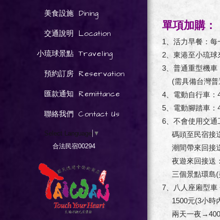
Dining
美食設施
單項加購：
Location
交通說明
1、活力早餐：每一
Traveling
小琉球景點
2、東港至小琉球來
3、普通重型機車：
Reservation
預約訂房
(需具備台灣普通
Remittance
匯款通知
4、電動自行車：4
5、電動腳踏車：4
Contact Us
聯絡我們
6、不會使用交通
Select Language
▼
碼頭至民宿接送
合法民宿00294
潮間帶來回接送：
夜遊來回接送：1
三個景點環島(美人
7、八人座廂型車
1500元(3小時內)
兩天一夜→400