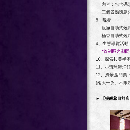
內容：包含碼頭
三個景點環島(美
8、晚餐
龜龜自助式燒烤吃到
極香自助式燒烤吃到
9、生態導覽活動
*管制區之潮間
10、探索拉美半潛艇
11、小琉球海洋館
12、風景區門票
(兩天一夜、不限
►
【提醒您目前店